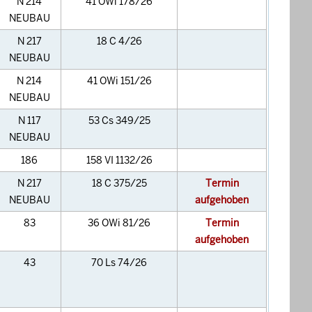
N 214
41 OWi 178/26
NEUBAU
N 217
18 C 4/26
NEUBAU
N 214
41 OWi 151/26
NEUBAU
N 117
53 Cs 349/25
NEUBAU
186
158 VI 1132/26
N 217
18 C 375/25
Termin
NEUBAU
aufgehoben
83
36 OWi 81/26
Termin
aufgehoben
43
70 Ls 74/26