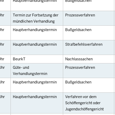
Uhr
Hauptverhandlungstermin
Bußgeldsachen
Uhr
Termin zur Fortsetzung der
Prozessverfahren
mündlichen Verhandlung
Uhr
Hauptverhandlungstermin
Bußgeldsachen
Uhr
Hauptverhandlungstermin
Strafbefehlsverfahren
Uhr
BeurkT
Nachlasssachen
Uhr
Güte- und
Prozessverfahren
Verhandlungstermin
Uhr
Hauptverhandlungstermin
Bußgeldsachen
Uhr
Hauptverhandlungstermin
Verfahren vor dem
Schöffengericht oder
Jugendschöffengericht