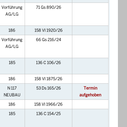
Vorführung
71 Gs 890/26
AG/LG
186
158 VI 1920/26
Vorführung
66 Gs 216/24
AG/LG
185
136 C 106/26
186
158 VI 1875/26
N 117
53 Ds 165/26
Termin
NEUBAU
aufgehoben
186
158 VI 1966/26
185
136 C 154/25