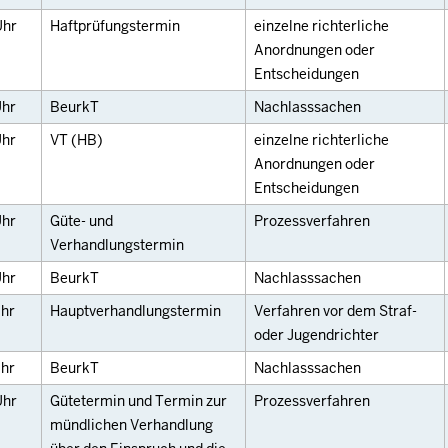
Uhr
Haftprüfungstermin
einzelne richterliche
Anordnungen oder
Entscheidungen
hr
BeurkT
Nachlasssachen
hr
VT (HB)
einzelne richterliche
Anordnungen oder
Entscheidungen
hr
Güte- und
Prozessverfahren
Verhandlungstermin
hr
BeurkT
Nachlasssachen
hr
Hauptverhandlungstermin
Verfahren vor dem Straf-
oder Jugendrichter
hr
BeurkT
Nachlasssachen
Uhr
Gütetermin und Termin zur
Prozessverfahren
mündlichen Verhandlung