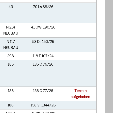
43
70 Ls 88/26
N 214
41 OWi 190/26
NEUBAU
N 117
53 Ds 150/26
NEUBAU
298
118 F 107/24
185
136 C 76/26
185
136 C 77/26
Termin
aufgehoben
186
158 VI 1344/26