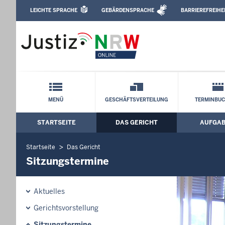
Direkt zum Inhalt
LEICHTE SPRACHE
GEBÄRDENSPRACHE
BARRIEREFREIHE
Leichte Sprache, Gebärdensprachenvideo u
Amtsgericht Essen: Sitzungstermine
Schnellnavigation mit Volltext-Suche
MENÜ
GESCHÄFTSVERTEILUNG
TERMINBU
STARTSEITE
DAS GERICHT
AUFGA
Hauptmenü: Hauptnavigation
Startseite
Das Gericht
Sitzungstermine
Aktuelles
Gerichtsvorstellung
Sitzungstermine