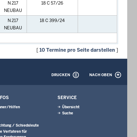
N 217
18 C 57/26
NEUBAU
N 217
18 C 399/24
NEUBAU
[
10 Termine pro Seite darstellen
]
DRUCKEN
NACH OBEN
NFOS
SERVICE
ner/Hilfen
Übersicht
Suche
ichtung / Schiedsleute
e Verfahren für