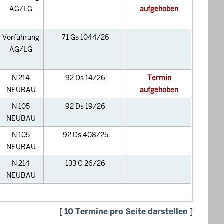
AG/LG
aufgehoben
Vorführung
71 Gs 1044/26
AG/LG
N 214
92 Ds 14/26
Termin
NEUBAU
aufgehoben
N 105
92 Ds 19/26
NEUBAU
N 105
92 Ds 408/25
NEUBAU
N 214
133 C 26/26
NEUBAU
[
10 Termine pro Seite darstellen
]