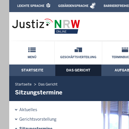
Direkt zum Inhalt
LEICHTE SPRACHE
GEBÄRDENSPRACHE
BARRIEREFREIHE
Leichte Sprache, Gebärdensprachenvideo u
Amtsgericht Essen: Sitzungstermine
Schnellnavigation mit Volltext-Suche
MENÜ
GESCHÄFTSVERTEILUNG
TERMINBU
STARTSEITE
DAS GERICHT
AUFGA
Hauptmenü: Hauptnavigation
Startseite
Das Gericht
Sitzungstermine
Aktuelles
Gerichtsvorstellung
Sitzungstermine