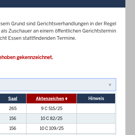
esem Grund sind Gerichtsverhandlungen in der Regel
it als Zuschauer an einem öffentlichen Gerichtstermin
icht Essen stattfindenden Termine.
gehoben gekennzeichnet.
Saal
Aktenzeichen
Hinweis
265
9 C 515/25
156
10 C 82/25
156
10 C 109/25