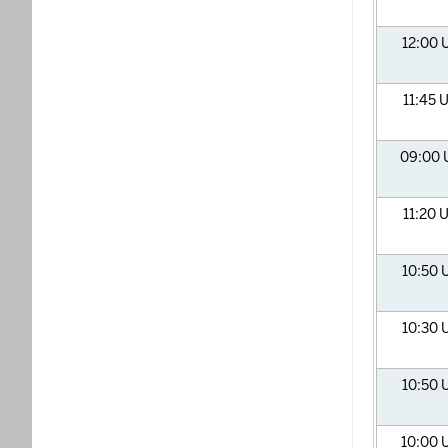
12:00
11:45
U
09:00
11:20
U
10:50
10:30
10:50
10:00