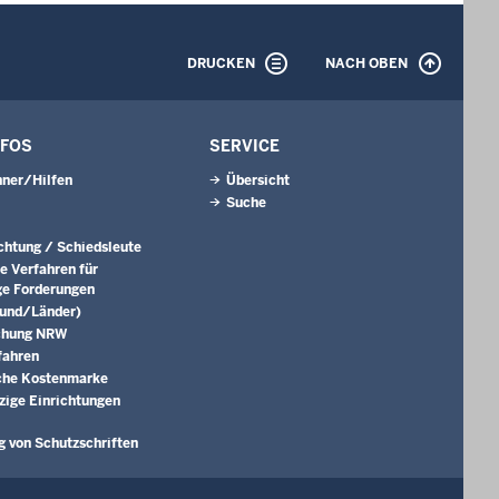
DRUCKEN
NACH OBEN
NFOS
SERVICE
ner/Hilfen
Übersicht
Suche
ichtung / Schiedsleute
e Verfahren für
ge Forderungen
Bund/Länder)
chung NRW
fahren
che Kostenmarke
ige Einrichtungen
g von Schutzschriften