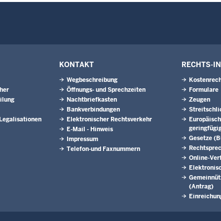
KONTAKT
RECHTS-I
Wegbeschreibung
Kostenrech
eher
Öffnungs- und Sprechzeiten
Formulare
ilung
Nachtbriefkasten
Zeugen
Bankverbindungen
Streitschl
 Legalisationen
Elektronischer Rechtsverkehr
Europäisch
geringfügi
E-Mail - Hinweis
Gesetze (
Impressum
Rechtspre
Telefon-und Faxnummern
Online-Ver
Elektronis
Gemeinnütz
(Antrag)
Einreichun