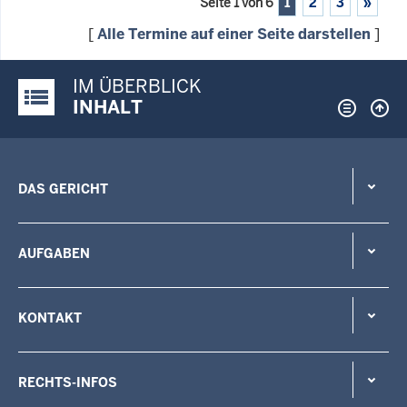
Seite 1 von 6
1
2
3
»
[
Alle Termine auf einer Seite darstellen
]
IM ÜBERBLICK
Justiz-Portal im Überblick:
INHALT
DAS GERICHT
AUFGABEN
KONTAKT
RECHTS-INFOS