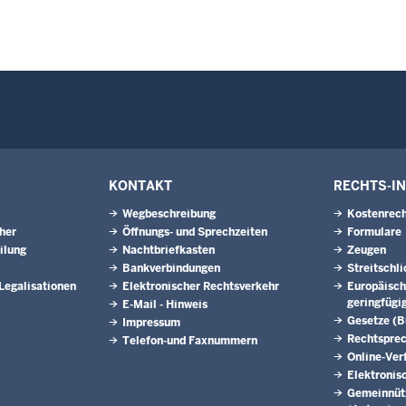
KONTAKT
RECHTS-I
Wegbeschreibung
Kostenrech
eher
Öffnungs- und Sprechzeiten
Formulare
ilung
Nachtbriefkasten
Zeugen
Bankverbindungen
Streitschl
 Legalisationen
Elektronischer Rechtsverkehr
Europäisch
geringfügi
E-Mail - Hinweis
Gesetze (
Impressum
Rechtspre
Telefon-und Faxnummern
Online-Ver
Elektronis
Gemeinnütz