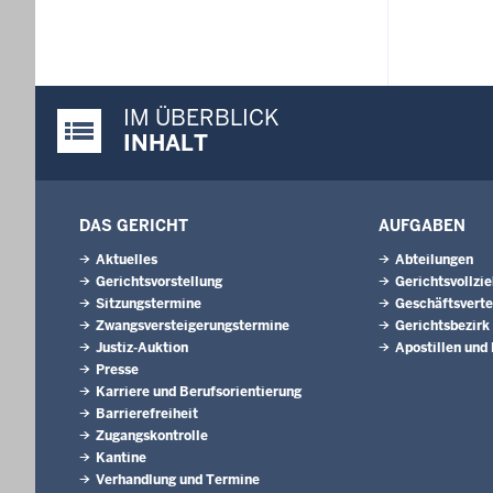
IM ÜBERBLICK
Justiz-Portal im Überblick:
INHALT
DAS GERICHT
AUFGABEN
Aktuelles
Abteilungen
Gerichtsvorstellung
Gerichtsvollzi
Sitzungstermine
Geschäftsverte
Zwangsversteigerungstermine
Gerichtsbezirk
Justiz-Auktion
Apostillen und
Presse
Karriere und Berufsorientierung
Barrierefreiheit
Zugangskontrolle
Kantine
Verhandlung und Termine