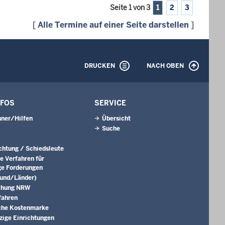
Seite 1 von 3
1
2
3
[
Alle Termine auf einer Seite darstellen
]
DRUCKEN
NACH OBEN
NFOS
SERVICE
ner/Hilfen
Übersicht
Suche
ichtung / Schiedsleute
e Verfahren für
ge Forderungen
Bund/Länder)
chung NRW
fahren
che Kostenmarke
ige Einrichtungen