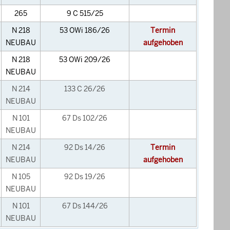
265
9 C 515/25
N 218
53 OWi 186/26
Termin
NEUBAU
aufgehoben
N 218
53 OWi 209/26
NEUBAU
N 214
133 C 26/26
NEUBAU
N 101
67 Ds 102/26
NEUBAU
N 214
92 Ds 14/26
Termin
NEUBAU
aufgehoben
N 105
92 Ds 19/26
NEUBAU
N 101
67 Ds 144/26
NEUBAU