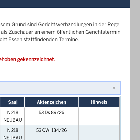
esem Grund sind Gerichtsverhandlungen in der Regel
it als Zuschauer an einem öffentlichen Gerichtstermin
icht Essen stattfindenden Termine.
gehoben gekennzeichnet.
Saal
Aktenzeichen
Hinweis
N 218
53 Ds 89/26
NEUBAU
N 218
53 OWi 184/26
NEUBAU