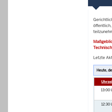
Gerichtli
öffentlich
teilzuneh
Maßgeblic
Technisch
Letzte Akt
Uhrzei
13:00
12:30