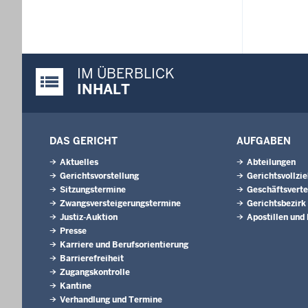
IM ÜBERBLICK
Justiz-Portal im Überblick:
INHALT
DAS GERICHT
AUFGABEN
Aktuelles
Abteilungen
Gerichtsvorstellung
Gerichtsvollzi
Sitzungstermine
Geschäftsverte
Zwangsversteigerungstermine
Gerichtsbezirk
Justiz-Auktion
Apostillen und
Presse
Karriere und Berufsorientierung
Barrierefreiheit
Zugangskontrolle
Kantine
Verhandlung und Termine