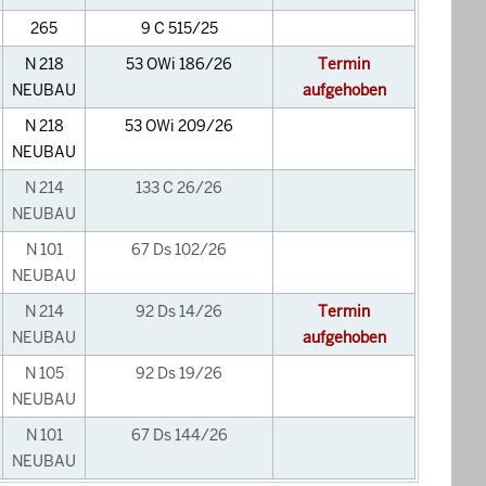
265
9 C 515/25
N 218
53 OWi 186/26
Termin
NEUBAU
aufgehoben
N 218
53 OWi 209/26
NEUBAU
N 214
133 C 26/26
NEUBAU
N 101
67 Ds 102/26
NEUBAU
N 214
92 Ds 14/26
Termin
NEUBAU
aufgehoben
N 105
92 Ds 19/26
NEUBAU
N 101
67 Ds 144/26
NEUBAU