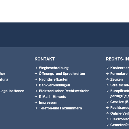
KONTAKT
RECHTS-I
Wegbeschreibung
Kostenrech
eher
Öffnungs- und Sprechzeiten
Formulare
ilung
Nachtbriefkasten
Zeugen
Bankverbindungen
Streitschl
 Legalisationen
Elektronischer Rechtsverkehr
Europäisch
geringfügi
E-Mail - Hinweis
Gesetze (
Impressum
Rechtspre
Telefon-und Faxnummern
Online-Ver
Elektronis
Gemeinnütz