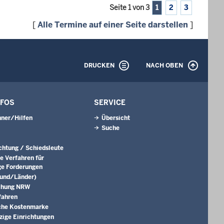
Seite 1 von 3
1
2
3
[
Alle Termine auf einer Seite darstellen
]
DRUCKEN
NACH OBEN
NFOS
SERVICE
ner/Hilfen
Übersicht
Suche
ichtung / Schiedsleute
e Verfahren für
ge Forderungen
Bund/Länder)
chung NRW
fahren
che Kostenmarke
ige Einrichtungen