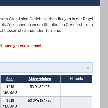
esem Grund sind Gerichtsverhandlungen in der Regel
it als Zuschauer an einem öffentlichen Gerichtstermin
icht Essen stattfindenden Termine.
gehoben gekennzeichnet.
Saal
Aktenzeichen
Hinweis
N 218
53 Ds 89/26
NEUBAU
N 218
53 OWi 184/26
NEUBAU