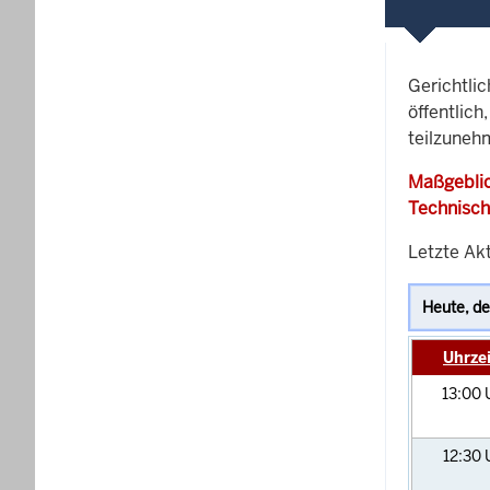
Gerichtli
öffentlich
teilzuneh
Maßgeblic
Technisch
Letzte Akt
Uhrzei
13:00
12:30