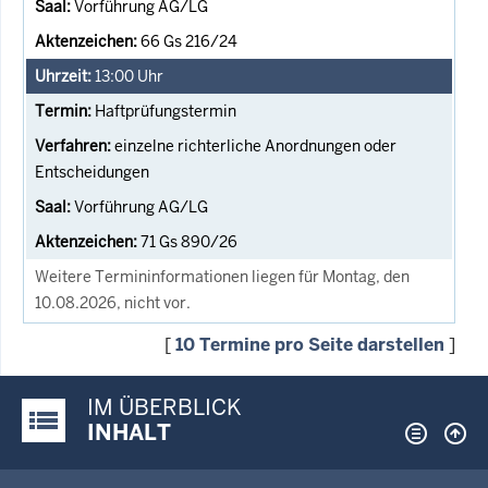
Vorführung AG/LG
66 Gs 216/24
13:00
Uhr
Haftprüfungstermin
einzelne richterliche Anordnungen oder
Entscheidungen
Vorführung AG/LG
71 Gs 890/26
Weitere Termininformationen liegen für Montag, den
10.08.2026, nicht vor.
[
10 Termine pro Seite darstellen
]
IM ÜBERBLICK
Justiz-Portal im Überblick:
INHALT