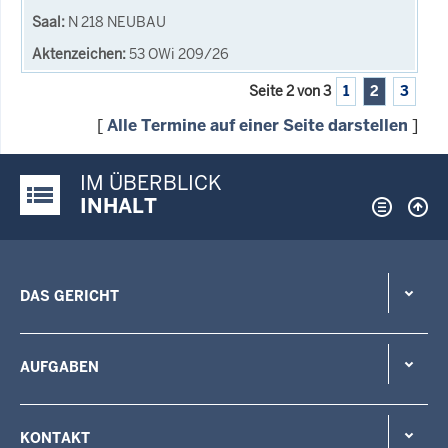
N 218 NEUBAU
53 OWi 209/26
Seite 2 von 3
1
2
3
[
Alle Termine auf einer Seite darstellen
]
IM ÜBERBLICK
Justiz-Portal im Überblick:
INHALT
DAS GERICHT
AUFGABEN
KONTAKT