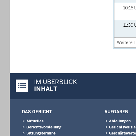
10:15
11:30
Weitere T
IM ÜBERBLICK
Justiz-Portal im Überblick:
INHALT
DAS GERICHT
AUFGABEN
Aktuelles
Abteilungen
Gerichtsvorstellung
Gerichtsvollzi
Sitzungstermine
Geschäftsverte