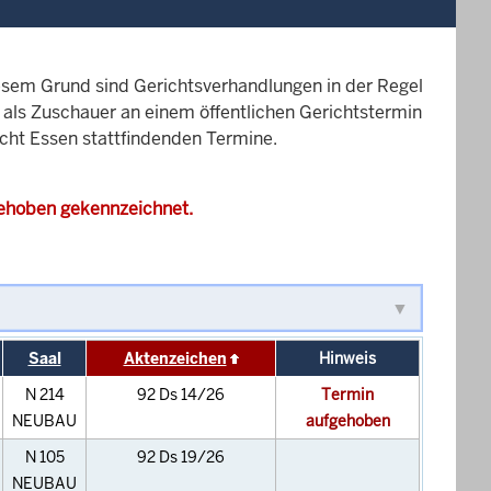
esem Grund sind Gerichtsverhandlungen in der Regel
it als Zuschauer an einem öffentlichen Gerichtstermin
icht Essen stattfindenden Termine.
gehoben gekennzeichnet.
Saal
Aktenzeichen
Hinweis
N 214
92 Ds 14/26
Termin
NEUBAU
aufgehoben
N 105
92 Ds 19/26
NEUBAU