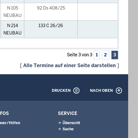
N 105
92 Ds 408/25
NEUBAU
N 214
133 C 26/26
NEUBAU
Seite 3 von 3
1
2
3
[
Alle Termine auf einer Seite darstellen
]
DRUCKEN
NACH OBEN
NFOS
SERVICE
ner/Hilfen
Übersicht
Suche