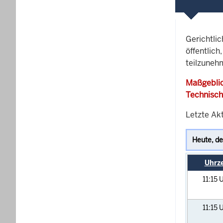
Gerichtli
öffentlich
teilzuneh
Maßgeblic
Technisch
Letzte Ak
Uhrze
11:15
U
11:15
U