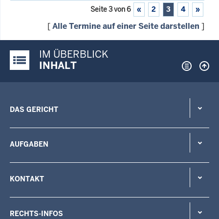
Seite 3 von 6
«
2
3
4
»
[
Alle Termine auf einer Seite darstellen
]
IM ÜBERBLICK
Justiz-Portal im Überblick:
INHALT
DAS GERICHT
AUFGABEN
KONTAKT
RECHTS-INFOS