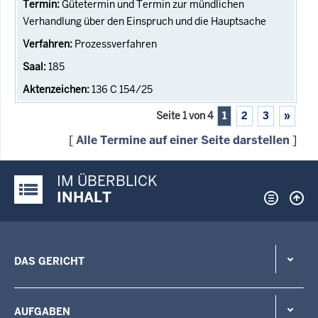
Gütetermin und Termin zur mündlichen
Verhandlung über den Einspruch und die Hauptsache
Prozessverfahren
185
136 C 154/25
Seite 1 von 4
1
2
3
»
[
Alle Termine auf einer Seite darstellen
]
IM ÜBERBLICK
Justiz-Portal im Überblick:
INHALT
DAS GERICHT
AUFGABEN