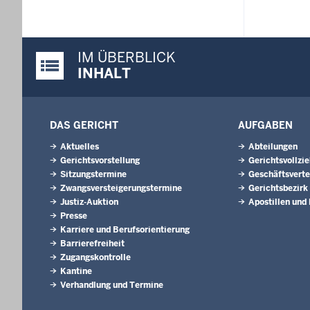
IM ÜBERBLICK
Justiz-Portal im Überblick:
INHALT
DAS GERICHT
AUFGABEN
Aktuelles
Abteilungen
Gerichtsvorstellung
Gerichtsvollzi
Sitzungstermine
Geschäftsverte
Zwangsversteigerungstermine
Gerichtsbezirk
Justiz-Auktion
Apostillen und
Presse
Karriere und Berufsorientierung
Barrierefreiheit
Zugangskontrolle
Kantine
Verhandlung und Termine