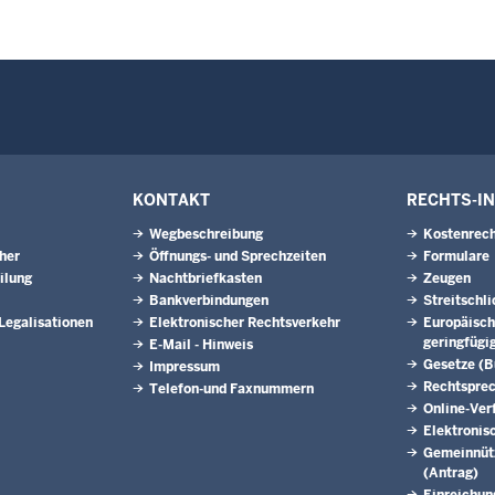
KONTAKT
RECHTS-I
Wegbeschreibung
Kostenrech
eher
Öffnungs- und Sprechzeiten
Formulare
ilung
Nachtbriefkasten
Zeugen
Bankverbindungen
Streitschl
 Legalisationen
Elektronischer Rechtsverkehr
Europäisch
geringfügi
E-Mail - Hinweis
Gesetze (
Impressum
Rechtspre
Telefon-und Faxnummern
Online-Ver
Elektronis
Gemeinnütz
(Antrag)