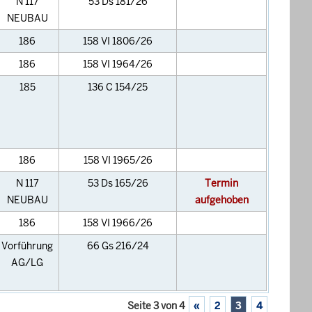
N 117
53 Ds 181/26
NEUBAU
186
158 VI 1806/26
186
158 VI 1964/26
185
136 C 154/25
186
158 VI 1965/26
N 117
53 Ds 165/26
Termin
NEUBAU
aufgehoben
186
158 VI 1966/26
Vorführung
66 Gs 216/24
AG/LG
Seite 3 von 4
«
2
3
4