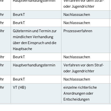
hr
Hauptverhandlungstermin
Verfahren vor dem Straf-
oder Jugendrichter
hr
BeurkT
Nachlasssachen
hr
BeurkT
Nachlasssachen
Uhr
Gütetermin und Termin zur
Prozessverfahren
mündlichen Verhandlung
über den Einspruch und die
Hauptsache
Uhr
BeurkT
Nachlasssachen
hr
Hauptverhandlungstermin
Verfahren vor dem Straf-
oder Jugendrichter
hr
BeurkT
Nachlasssachen
Uhr
VT (HB)
einzelne richterliche
Anordnungen oder
Entscheidungen