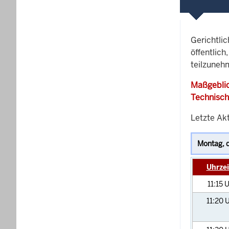
Gerichtli
öffentlich
teilzuneh
Maßgeblic
Technisch
Letzte Akt
Uhrzei
11:15
U
11:20
U