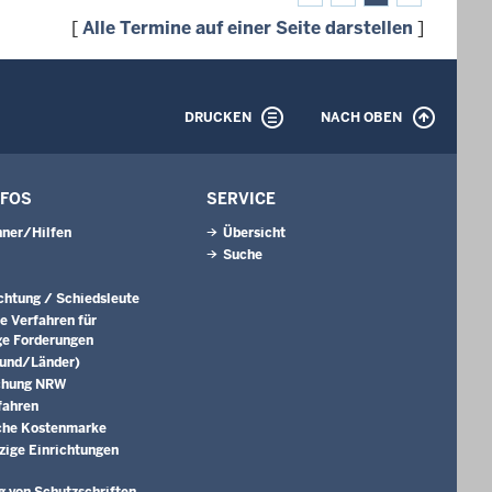
[
Alle Termine auf einer Seite darstellen
]
DRUCKEN
NACH OBEN
NFOS
SERVICE
ner/Hilfen
Übersicht
Suche
ichtung / Schiedsleute
e Verfahren für
ge Forderungen
Bund/Länder)
chung NRW
fahren
che Kostenmarke
ige Einrichtungen