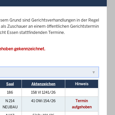
esem Grund sind Gerichtsverhandlungen in der Regel
it als Zuschauer an einem öffentlichen Gerichtstermin
icht Essen stattfindenden Termine.
gehoben gekennzeichnet.
Saal
Aktenzeichen
Hinweis
186
158 VI 1241/26
N 214
41 OWi 154/26
Termin
NEUBAU
aufgehoben