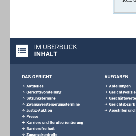
10:15
U
IM ÜBERBLICK
Justiz-Portal im Überblick:
INHALT
DAS GERICHT
AUFGABEN
Aktuelles
Abteilungen
Gerichtsvorstellung
Gerichtsvollzi
Sitzungstermine
Geschäftsverte
Zwangsversteigerungstermine
Gerichtsbezirk
Justiz-Auktion
Apostillen und
Presse
Karriere und Berufsorientierung
Barrierefreiheit
Zugangskontrolle