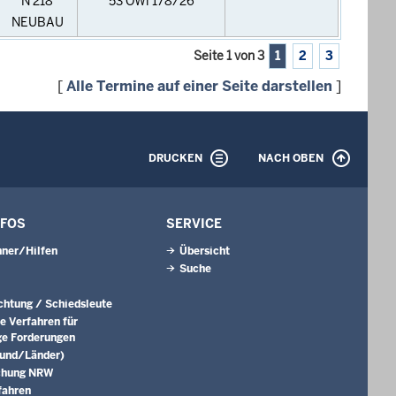
N 218
53 OWi 178/26
NEUBAU
Seite 1 von 3
1
2
3
[
Alle Termine auf einer Seite darstellen
]
DRUCKEN
NACH OBEN
NFOS
SERVICE
ner/Hilfen
Übersicht
Suche
ichtung / Schiedsleute
e Verfahren für
ge Forderungen
Bund/Länder)
chung NRW
fahren