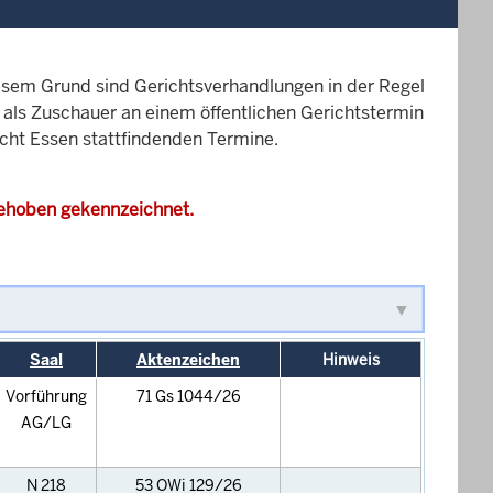
esem Grund sind Gerichtsverhandlungen in der Regel
it als Zuschauer an einem öffentlichen Gerichtstermin
icht Essen stattfindenden Termine.
gehoben gekennzeichnet.
Saal
Aktenzeichen
Hinweis
Vorführung
71 Gs 1044/26
AG/LG
N 218
53 OWi 129/26