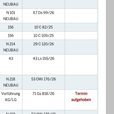
NEUBAU
N 101
67 Ds 99/26
NEUBAU
156
10 C 82/25
156
10 C 109/25
N 214
29 C 120/26
NEUBAU
43
43 Ls 155/26
N 218
53 OWi 176/26
NEUBAU
Vorführung
71 Gs 818/26
Termin
AG/LG
aufgehoben