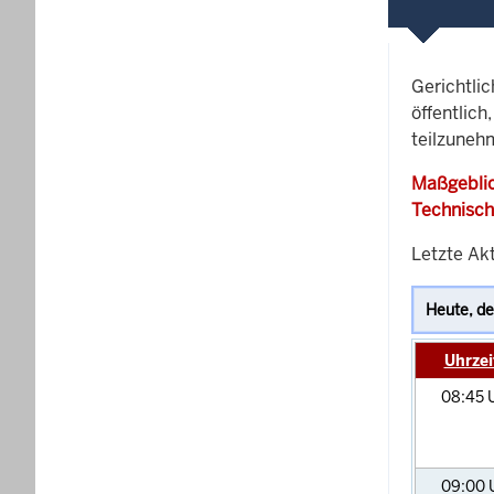
Gerichtli
öffentlich
teilzuneh
Maßgeblic
Technisch
Letzte Akt
Uhrzei
08:45
09:00