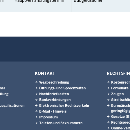
hr
Hauptverhandlungstermin
Bußgeldsachen
KONTAKT
RECHTS-I
Wegbeschreibung
Kostenrech
eher
Öffnungs- und Sprechzeiten
Formulare
ilung
Nachtbriefkasten
Zeugen
Bankverbindungen
Streitschl
 Legalisationen
Elektronischer Rechtsverkehr
Europäisch
geringfügi
E-Mail - Hinweis
Gesetze (
Impressum
Rechtspre
Telefon-und Faxnummern
Online-Ver